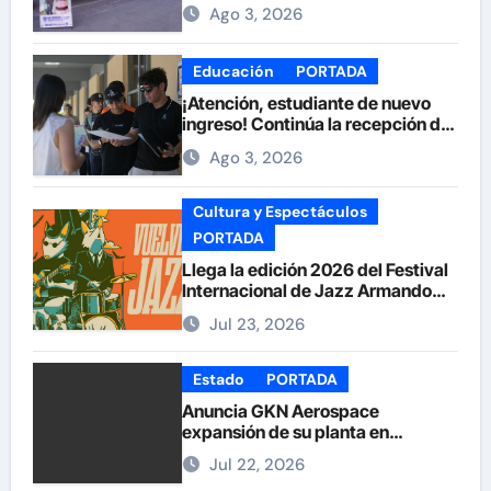
Feria de la Salud en la Plaza de
Ago 3, 2026
Armas
Educación
PORTADA
¡Atención, estudiante de nuevo
ingreso! Continúa la recepción de
documentos en la UACH.
Ago 3, 2026
Cultura y Espectáculos
PORTADA
Llega la edición 2026 del Festival
Internacional de Jazz Armando
Nuñez
Jul 23, 2026
Estado
PORTADA
Anuncia GKN Aerospace
expansión de su planta en
Chihuahua
Jul 22, 2026