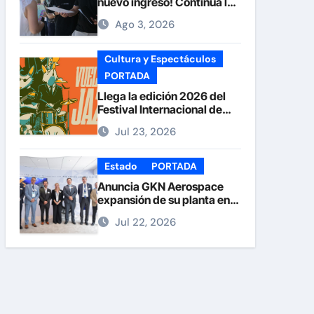
nuevo ingreso! Continúa la
recepción de documentos
Ago 3, 2026
en la UACH.
Cultura y Espectáculos
PORTADA
Llega la edición 2026 del
Festival Internacional de
Jazz Armando Nuñez
Jul 23, 2026
Estado
PORTADA
Anuncia GKN Aerospace
expansión de su planta en
Chihuahua
Jul 22, 2026