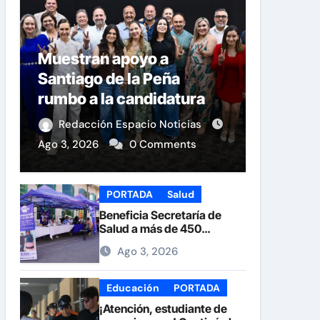
Muestran apoyo a
Santiago de la Peña
rumbo a la candidatura
del PAN a la Presidencia
Redacción Espacio Noticias
Municipal
Ago 3, 2026
0 Comments
PORTADA
Salud
Beneficia Secretaría de
Salud a más de 450
personas durante la Feria
Ago 3, 2026
de la Salud en la Plaza de
Armas
Educación
PORTADA
¡Atención, estudiante de