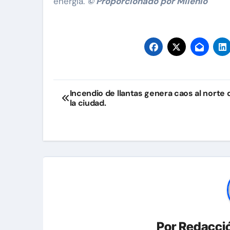
energía.
© Proporcionado por Milenio
Navegación
Incendio de llantas genera caos al norte 
la ciudad.
de
entradas
Por
Redacció