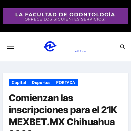
Saltar
al
contenido
Capital
Deportes
PORTADA
Comienzan las
inscripciones para el 21K
MEXBET.MX Chihuahua