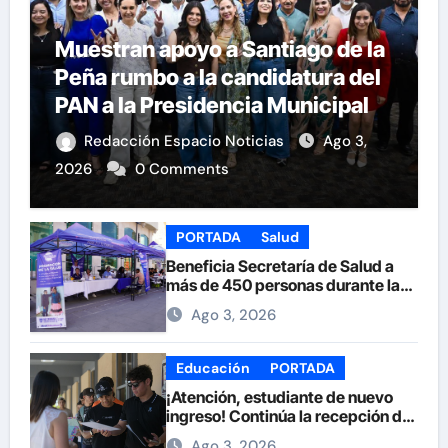
Muestran apoyo a Santiago de la
Peña rumbo a la candidatura del
PAN a la Presidencia Municipal
Redacción Espacio Noticias
Ago 3,
2026
0 Comments
PORTADA
Salud
Beneficia Secretaría de Salud a
más de 450 personas durante la
Feria de la Salud en la Plaza de
Ago 3, 2026
Armas
Educación
PORTADA
¡Atención, estudiante de nuevo
ingreso! Continúa la recepción de
documentos en la UACH.
Ago 3, 2026