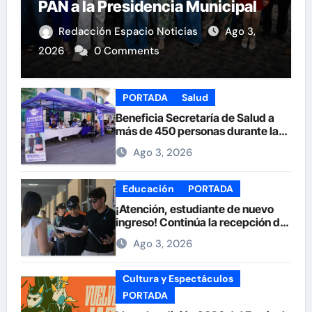
PAN a la Presidencia Municipal
Redacción Espacio Noticias
Ago 3,
2026
0 Comments
PORTADA
Salud
Beneficia Secretaría de Salud a
más de 450 personas durante la
Feria de la Salud en la Plaza de
Ago 3, 2026
Armas
Educación
PORTADA
¡Atención, estudiante de nuevo
ingreso! Continúa la recepción de
documentos en la UACH.
Ago 3, 2026
Cultura y Espectáculos
PORTADA