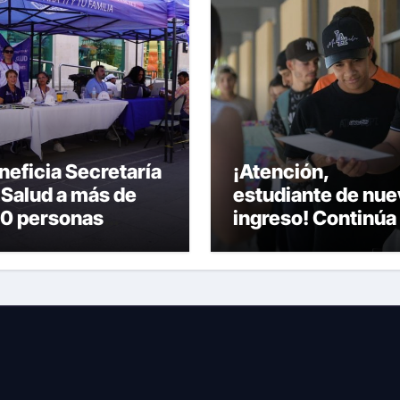
neficia Secretaría
¡Atención,
 Salud a más de
estudiante de nue
0 personas
ingreso! Continúa 
ante la Feria de la
recepción de
lud en la Plaza de
documentos en la
mas
UACH.