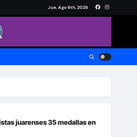
a Plaza de Armas
Jue. Ago 6th, 2026
CH.
do.
 Municipal
istas juarenses 35 medallas en