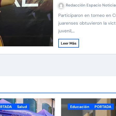
Redacción Espacio Notici
Participaron en torneo en Cuauhtémoc, Chihuahua Deportistas
juarenses obtuvieron la vict
juvenil,…
Leer Más
RTADA
Salud
Educación
PORTADA