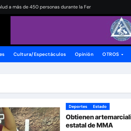
alud a más de 450 personas durante la Feria de la Salud en l
nuevo ingreso! Continúa la recepción de documentos en la UA
 Festival Internacional de Jazz Armando Nuñez
xpansión de su planta en Chihuahua
stiga calidad del agua para riego en el centro-sur del esta
es
Cultura/Espectáculos
Opinión
OTROS
ración del Box de Barrios en Corredor Vistas Cerro Grande
tas UACh su participación en la Liga ABE
s de 2000 chihuahuenses en favor de Chihuahua
ades médicas de la región noroeste
Deportes
Estado
 de la Peña rumbo a la candidatura del PAN a la Presidencia
Obtienen artemarcial
estatal de MMA