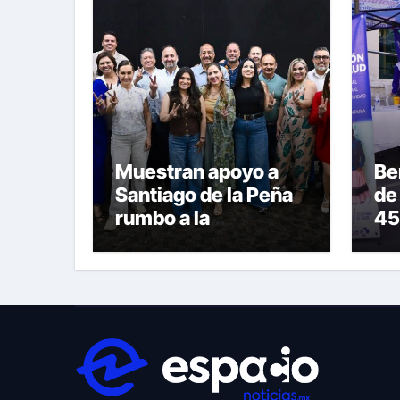
Muestran apoyo a
Be
Santiago de la Peña
de
rumbo a la
45
candidatura del PAN
dur
a la Presidencia
Sa
Municipal
Ar