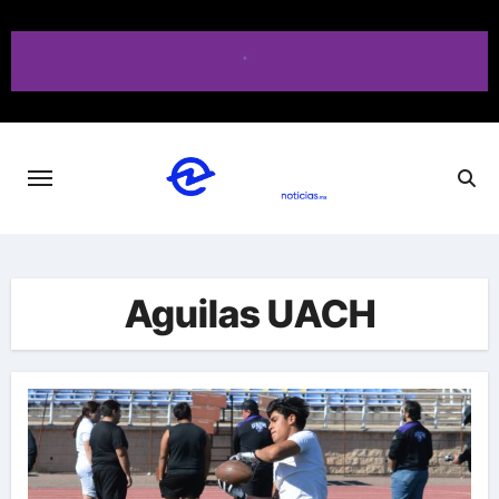
Saltar
al
contenido
Aguilas UACH