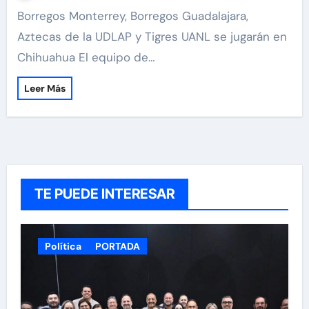
Borregos Monterrey, Borregos Guadalajara,
Aztecas de la UDLAP y Tigres UANL se jugarán en
Chihuahua El equipo de…
Leer Más
TE PUEDE INTERESAR
Política
PORTADA