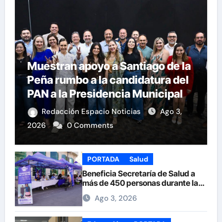
Muestran apoyo a Santiago de la
Peña rumbo a la candidatura del
PAN a la Presidencia Municipal
Redacción Espacio Noticias
Ago 3,
2026
0 Comments
PORTADA
Salud
Beneficia Secretaría de Salud a
más de 450 personas durante la
Feria de la Salud en la Plaza de
Ago 3, 2026
Armas