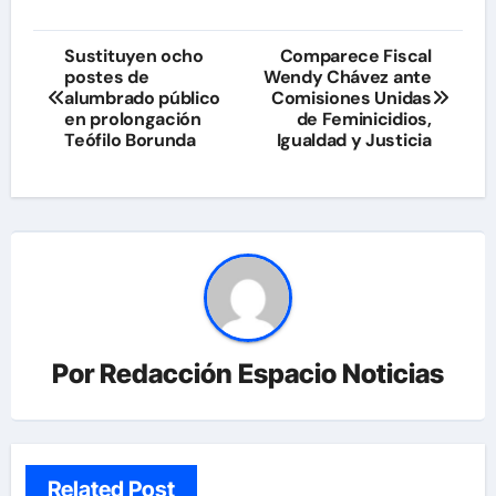
Navegación
Sustituyen ocho
Comparece Fiscal
postes de
Wendy Chávez ante
de
alumbrado público
Comisiones Unidas
en prolongación
de Feminicidios,
entradas
Teófilo Borunda
Igualdad y Justicia
Por
Redacción Espacio Noticias
Related Post